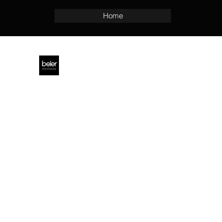
Home
beier virtual architecture
Petzvalstraße 49
38104
Braunschweig
info@b-var.de
©2020
beier virtual architecture
Start
Service
Impressum & Datenschutz